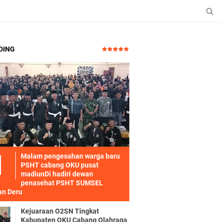
DING
Malam pengesahan warga baru
PSHT cabang OKU pusat
madiunDi hadiri dewan
penasehat PSHT SUMSEL
n Deru
Kejuaraan O2SN Tingkat
Kabupaten OKU Cabang Olahraga