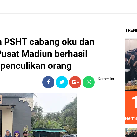
TREN
a PSHT cabang oku dan
usat Madiun berhasil
penculikan orang
Komentar
Herma