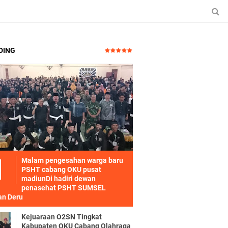
DING
Malam pengesahan warga baru
PSHT cabang OKU pusat
madiunDi hadiri dewan
penasehat PSHT SUMSEL
n Deru
Kejuaraan O2SN Tingkat
Kabupaten OKU Cabang Olahraga