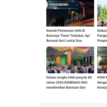
​Rumah Pensiunan ASN di
Dukun
Baturaja Timur Terbakar, Api
Panga
Berasal dari Lantai Dua
Pimpi
Desa 
Dalam rangka HAB yang ke 80
PGRI 
tahun 2026 KEMENAG OKU
denga
memberikan Bantuan dan
Kesej
Santunan
Kompe