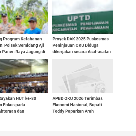
g Program Ketahanan
Proyek DAK 2025 Puskesmas
n, Polsek Semidang Aji
Peninjauan OKU Diduga
n Panen Raya Jagung di
dikerjakan secara Asal-asalan
Singapura
Rayakan HUT ke-80
APBD OKU 2026 Terimbas
n Fokus pada
Ekonomi Nasional, Bupati
ahteraan dan
Teddy Paparkan Arah
tensi Guru
Anggaran di Paripurna